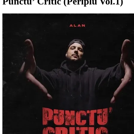
Punctu’ Critic (Periplu Vol.1)
Pagina externă
Pagina externă
Pagina externă
Pagina externă
Pagina externă
Pagina externă
A
Alan
Alți artiști pe acest album
Z
Zhao
S
Stres
K
Kepa
PB
Phunk B
Pagina externă
Pagina externă
Pagina externă
Pagina ex