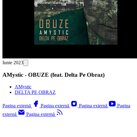
Iunie 2023
AMystic - OBUZE (feat. Delta Pe Obraz)
AMystic
DELTA PE OBRAZ
Pagina externă
Pagina externă
Pagina externă
Pagina
externă
Pagina externă