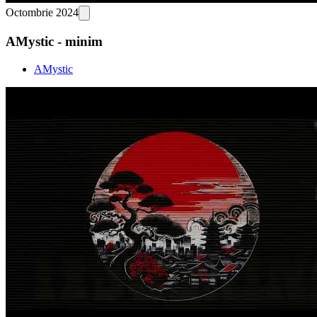
Octombrie 2024
AMystic - minim
AMystic