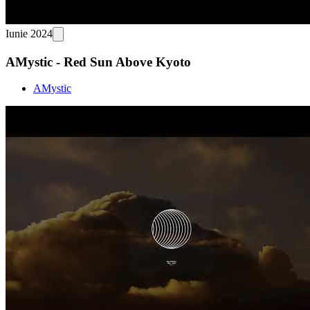
Iunie 2024
AMystic - Red Sun Above Kyoto
AMystic