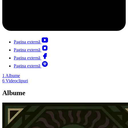
Pagina externă
Pagina externă
Pagina externă
Pagina externă
1
Albume
6
Videoclipuri
Albume