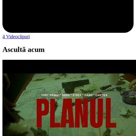
4
Videoclipuri
Ascultă acum