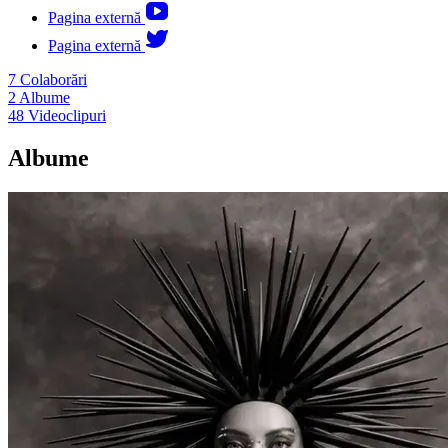
Pagina externă
Pagina externă
7
Colaborări
2
Albume
48
Videoclipuri
Albume