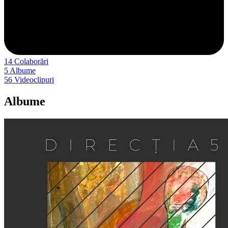
14
Colaborări
5
Albume
56
Videoclipuri
Albume