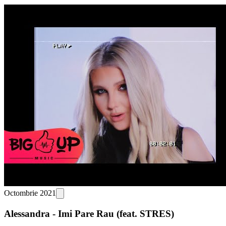
Octombrie 2021
Alessandra - Imi Pare Rau (feat. STRES)