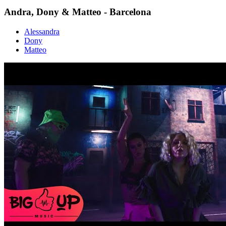
Andra, Dony & Matteo - Barcelona
Alessandra
Dony
Matteo