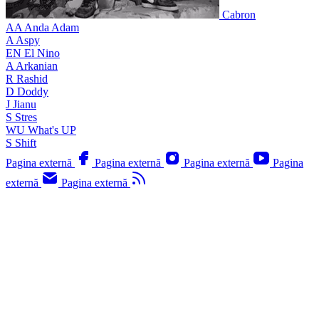
Cabron
AA
Anda Adam
A
Aspy
EN
El Nino
A
Arkanian
R
Rashid
D
Doddy
J
Jianu
S
Stres
WU
What's UP
S
Shift
Pagina externă
Pagina externă
Pagina externă
Pagina
externă
Pagina externă