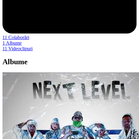
11
Colaborări
1
Albume
11
Videoclipuri
Albume