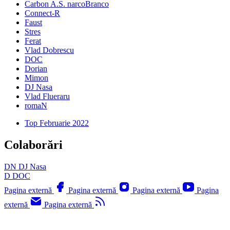
Carbon A.S. narcoBranco
Connect-R
Faust
Stres
Ferat
Vlad Dobrescu
DOC
Dorian
Mimon
DJ Nasa
Vlad Flueraru
romaN
Top Februarie 2022
Colaborări
DN
DJ Nasa
D
DOC
Pagina externă
Pagina externă
Pagina externă
Pagina
externă
Pagina externă