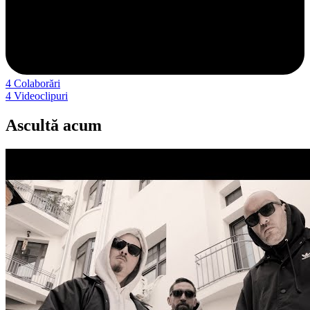
4
Colaborări
4
Videoclipuri
Ascultă acum