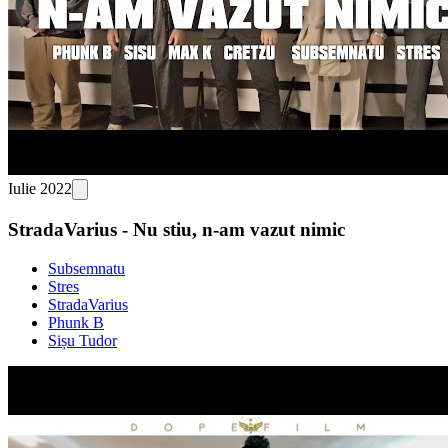
Iulie 2022
StradaVarius - Nu stiu, n-am vazut nimic
Subsemnatu
Stres
StradaVarius
Phunk B
Sișu Tudor