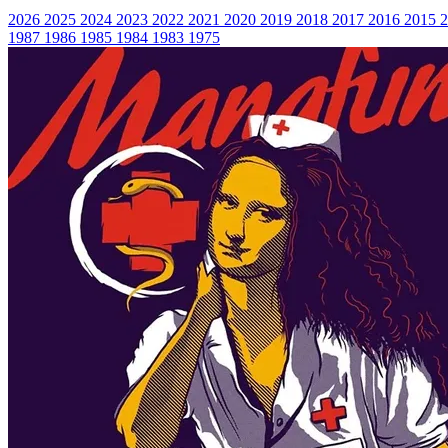
2026
2025
2024
2023
2022
2021
2020
2019
2018
2017
2016
2015
1987
1986
1985
1984
1983
1975