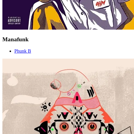
Manafunk
Phunk B