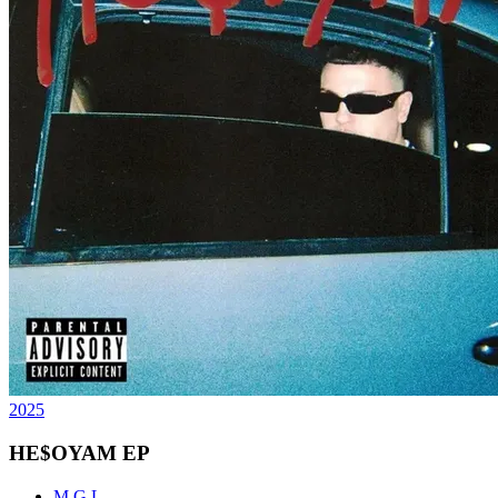
2025
HE$OYAM EP
M.G.L.