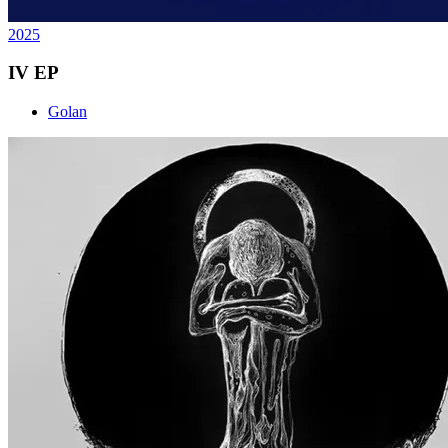
2025
IV EP
Golan