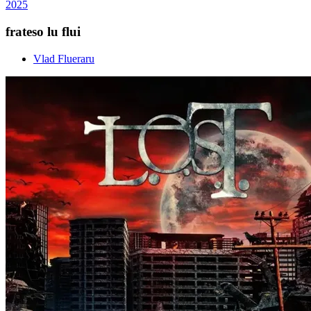
2025
frateso lu flui
Vlad Flueraru