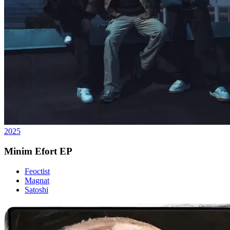
2025
Minim Efort EP
Feoctist
Magnat
Satoshi